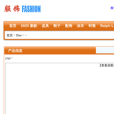
服
首页
2025 新款
皮具
鞋子
配饰
泳衣
时装
Ralph L
首页
>
Dior
>
>
产品信息
page /
上一张
【查看原图