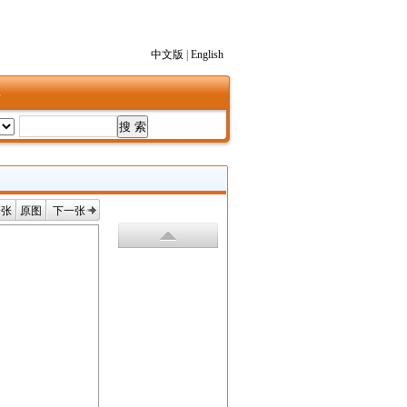
中文版
|
English
1
一张
原图
下一张