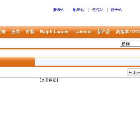
服饰站
|
配饰站
|
包包站
|
鞋子站
配饰
泳衣
时装
Ralph Lauren
Lacoste
新产品
高版本 070
上
上一张
【查看原图】