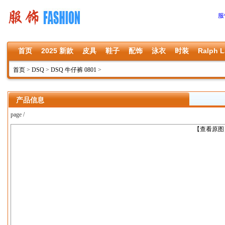
服
首页
2025 新款
皮具
鞋子
配饰
泳衣
时装
Ralph L
首页
>
DSQ
>
DSQ 牛仔裤 0801
>
产品信息
page /
上一张
【查看原图