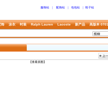
服饰站
|
配饰站
|
包包站
|
鞋子站
配饰
泳衣
时装
Ralph Lauren
Lacoste
新产品
高版本 070
上
上一张
【查看原图】