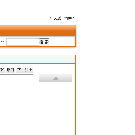
中文版
|
English
1
一张
原图
下一张