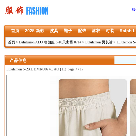
服
首页
2025 新款
皮具
鞋子
配饰
泳衣
时装
Ralph L
首页
>
Lululemon ALO 瑜伽服 5-10天出货 0714
>
Lululemon 男长裤
>
Lululemon 
产品信息
Lululemon S-2XL DMK006 4C AO (11)
page 7 / 17
上一张