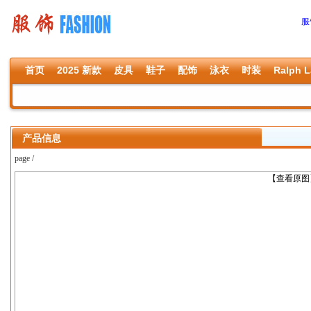
服
首页
2025 新款
皮具
鞋子
配饰
泳衣
时装
Ralph L
产品信息
page /
上一张
【查看原图