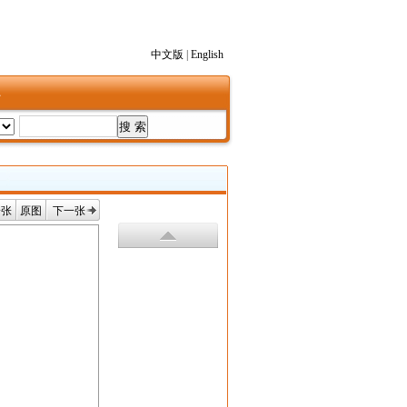
中文版
|
English
1
一张
原图
下一张