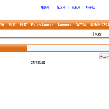
服饰站
|
配饰站
|
包包站
|
鞋子站
配饰
泳衣
时装
Ralph Lauren
Lacoste
新产品
高版本 070
上
上一张
【查看原图】