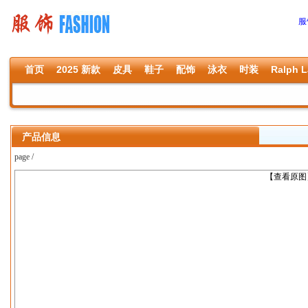
服
首页
2025 新款
皮具
鞋子
配饰
泳衣
时装
Ralph L
产品信息
page /
上一张
【查看原图