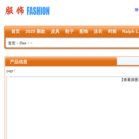
服
首页
2025 新款
皮具
鞋子
配饰
泳衣
时装
Ralph L
首页
>
Dior
>
>
产品信息
page /
上一张
【查看原图