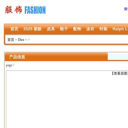
服
首页
2025 新款
皮具
鞋子
配饰
泳衣
时装
Ralph L
首页
>
Dior
>
>
产品信息
page /
上一张
【查看原图