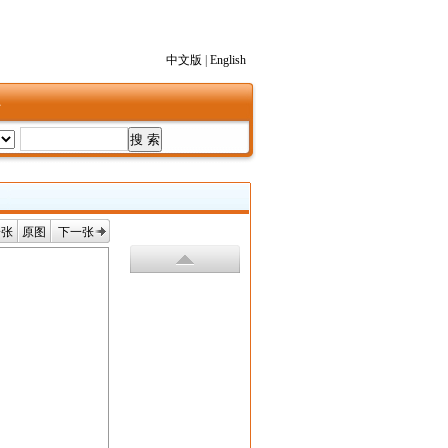
中文版
|
English
1
一张
原图
下一张