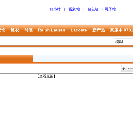
服饰站
|
配饰站
|
包包站
|
鞋子站
配饰
泳衣
时装
Ralph Lauren
Lacoste
新产品
高版本 070
上
上一张
【查看原图】