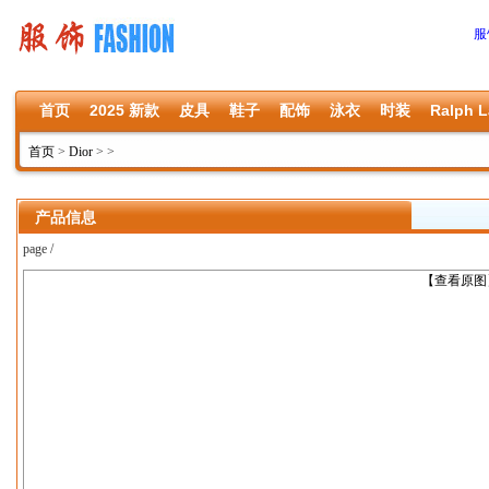
服
首页
2025 新款
皮具
鞋子
配饰
泳衣
时装
Ralph L
首页
>
Dior
>
>
产品信息
page /
上一张
【查看原图