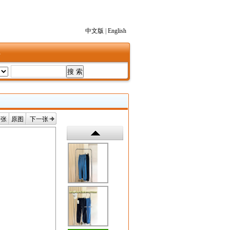
中文版
|
English
1
一张
原图
下一张