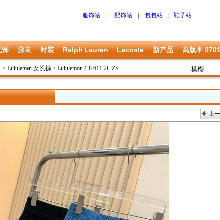
服饰站
|
配饰站
|
包包站
|
鞋子站
配饰
泳衣
时装
Ralph Lauren
Lacoste
新产品
高版本 070
4
>
Lululemen 女长裤
>
Lululemon 4-8 611 2C ZS
上
上一张