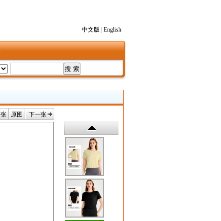
中文版
|
English
1
一张
原图
下一张