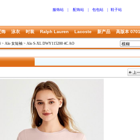
服饰站
|
配饰站
|
包包站
|
鞋子站
配饰
泳衣
时装
Ralph Lauren
Lacoste
新产品
高版本 070
4
>
Alo 女短袖
>
Alo S-XL DWY115200 4C AO
上
上一张