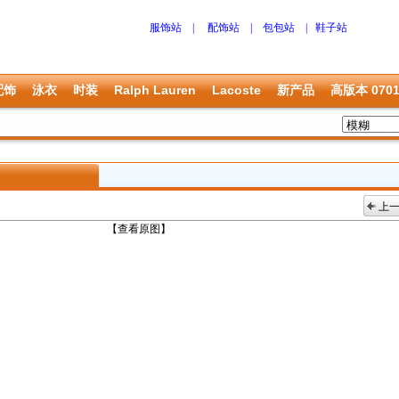
服饰站
|
配饰站
|
包包站
|
鞋子站
配饰
泳衣
时装
Ralph Lauren
Lacoste
新产品
高版本 070
上
上一张
【查看原图】