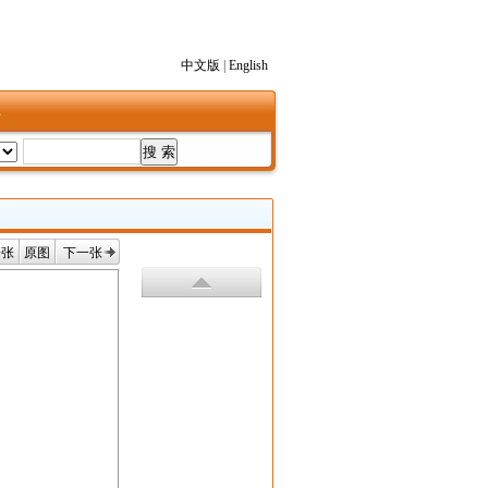
中文版
|
English
1
一张
原图
下一张