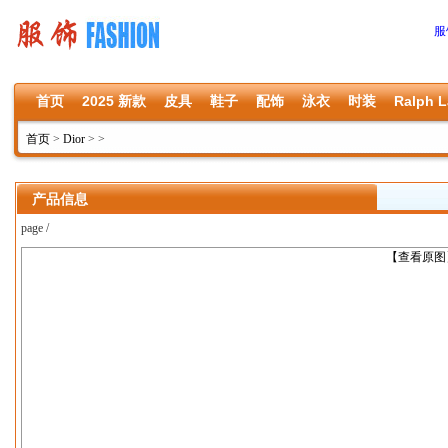
服
首页
2025 新款
皮具
鞋子
配饰
泳衣
时装
Ralph L
首页
>
Dior
>
>
产品信息
page /
上一张
【查看原图