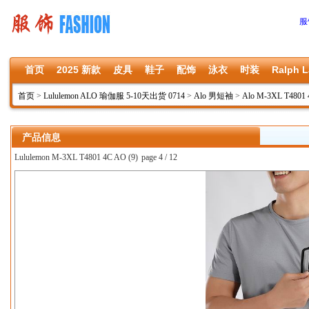
服
首页
2025 新款
皮具
鞋子
配饰
泳衣
时装
Ralph L
首页
>
Lululemon ALO 瑜伽服 5-10天出货 0714
>
Alo 男短袖
>
Alo M-3XL T4801
产品信息
Lululemon M-3XL T4801 4C AO (9)
page 4 / 12
上一张