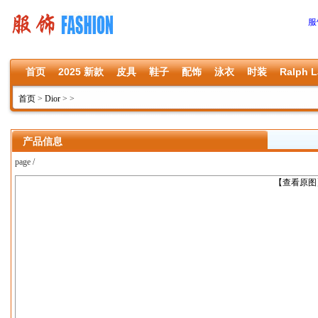
服
首页
2025 新款
皮具
鞋子
配饰
泳衣
时装
Ralph L
首页
>
Dior
>
>
产品信息
page /
上一张
【查看原图