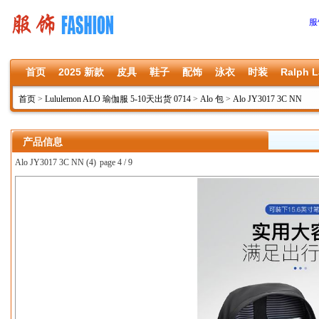
服
首页
2025 新款
皮具
鞋子
配饰
泳衣
时装
Ralph L
首页
>
Lululemon ALO 瑜伽服 5-10天出货 0714
>
Alo 包
>
Alo JY3017 3C NN
产品信息
Alo JY3017 3C NN (4)
page 4 / 9
上一张