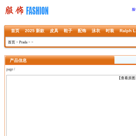
服
首页
2025 新款
皮具
鞋子
配饰
泳衣
时装
Ralph L
首页
>
Prada
>
>
产品信息
page /
上一张
【查看原图