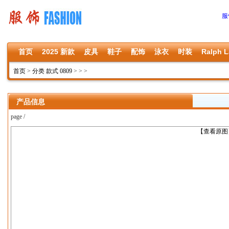
服
首页
2025 新款
皮具
鞋子
配饰
泳衣
时装
Ralph L
首页
>
分类 款式 0809
>
>
>
产品信息
page /
上一张
【查看原图