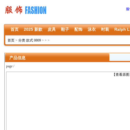
服
首页
2025 新款
皮具
鞋子
配饰
泳衣
时装
Ralph L
首页
>
分类 款式 0809
>
>
>
产品信息
page /
上一张
【查看原图