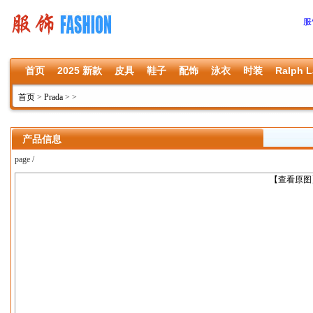
服
首页
2025 新款
皮具
鞋子
配饰
泳衣
时装
Ralph L
首页
>
Prada
>
>
产品信息
page /
上一张
【查看原图