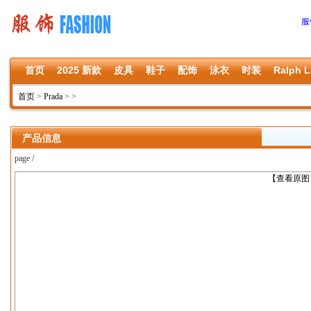
服
首页
2025 新款
皮具
鞋子
配饰
泳衣
时装
Ralph L
首页
>
Prada
>
>
产品信息
page /
上一张
【查看原图