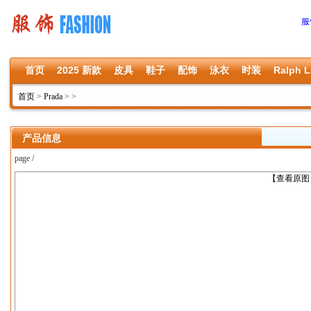
服
首页
2025 新款
皮具
鞋子
配饰
泳衣
时装
Ralph L
首页
>
Prada
>
>
产品信息
page /
上一张
【查看原图