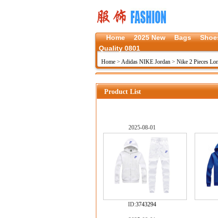
Home
2025 New
Bags
Shoe
Quality 0801
Home
>
Adidas NIKE Jordan
>
Nike 2 Pieces Lo
Product List
2025-08-01
ID:
3743294