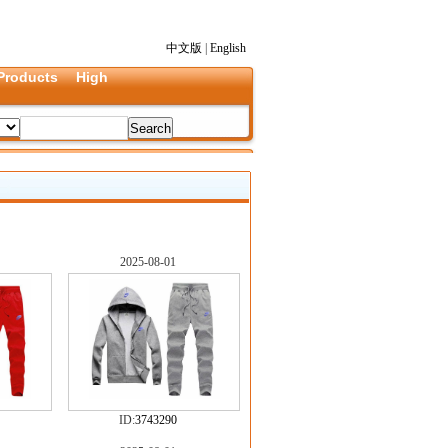
中文版
|
English
Products
High
2025-08-01
ID:
3743290