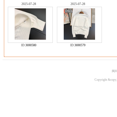
2025-07-28
2025-07-28
ID:
3690580
ID:
3690579
闽I
Copyright &copy