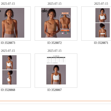
2025-07-15
2025-07-15
2025-07-15
ID:
3528873
ID:
3528872
ID:
3528871
2025-07-15
2025-07-15
ID:
3528868
ID:
3528867