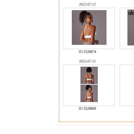
2025-07-15
ID:
3528874
2025-07-15
ID:
3528869