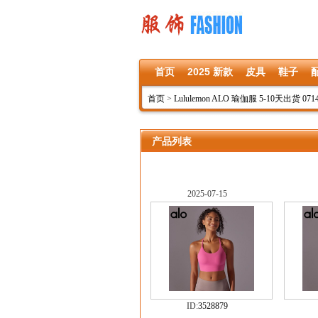
首页
2025 新款
皮具
鞋子
首页
>
Lululemon ALO 瑜伽服 5-10天出货 071
产品列表
2025-07-15
ID:
3528879