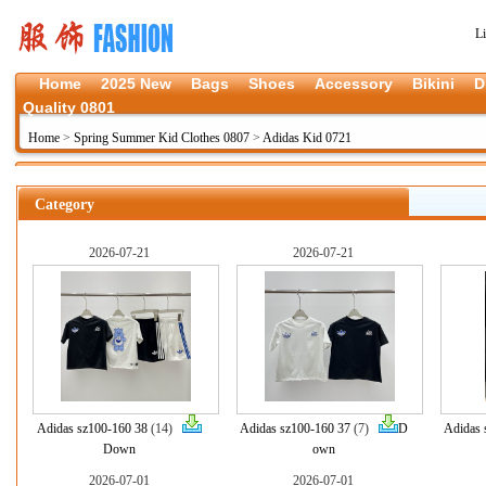
L
Home
2025 New
Bags
Shoes
Accessory
Bikini
D
Quality 0801
Home
>
Spring Summer Kid Clothes 0807
>
Adidas Kid 0721
Category
2026-07-21
2026-07-21
Adidas sz100-160 38
(14)
Adidas sz100-160 37
(7)
D
Adidas 
Down
own
2026-07-01
2026-07-01