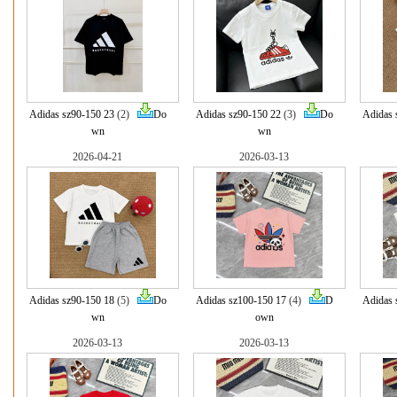
Adidas sz90-150 23
(2)
Do
Adidas sz90-150 22
(3)
Do
Adidas 
wn
wn
2026-04-21
2026-03-13
Adidas sz90-150 18
(5)
Do
Adidas sz100-150 17
(4)
D
Adidas 
wn
own
2026-03-13
2026-03-13