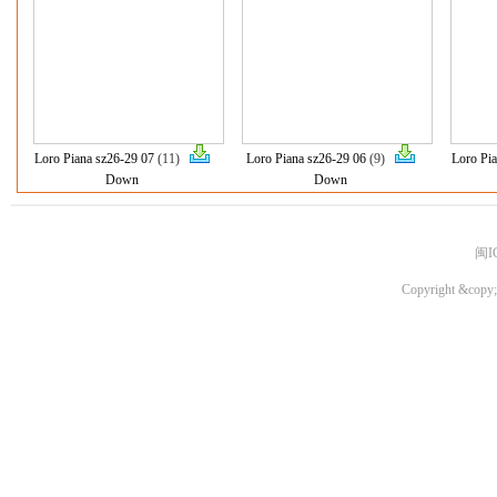
Loro Piana sz26-29 07
(11)
Loro Piana sz26-29 06
(9)
Loro Pi
Down
Down
闽I
Copyright &copy