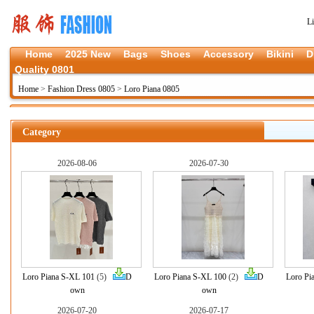
L
Home
2025 New
Bags
Shoes
Accessory
Bikini
D
Quality 0801
Home
>
Fashion Dress 0805
>
Loro Piana 0805
Category
2026-08-06
2026-07-30
Loro Piana S-XL 101
(5)
D
Loro Piana S-XL 100
(2)
D
Loro Pi
own
own
2026-07-20
2026-07-17