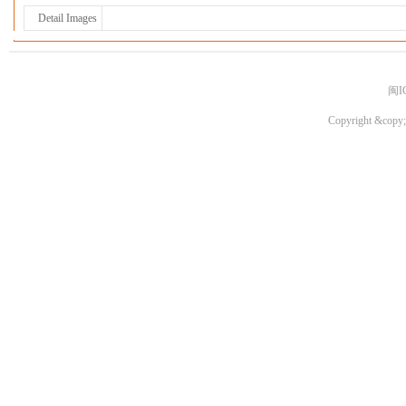
Detail Images
闽I
Copyright &copy