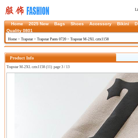
L
Home
2025 New
Bags
Shoes
Accessory
Bikini
D
Quality 0801
Home
>
Trapstar
>
Trapstar Pants 0720
>
Trapstar M-2XL cztx1158
Product Info
Trapstar M-2XL cztx1158 (11)
page 3 / 13
上一张