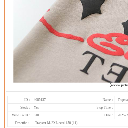
下一张
【review pict
ID：
4085137
Name：
Trapst
Stock：
Yes
Stop Time：
View Count：
310
Date：
2025-0
Describe：
Trapstar M-2XL cztx1158 (11)