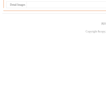
Detail Images
闽I
Copyright &copy