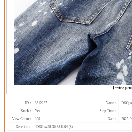
下一张
【review pict
ID：
3312237
Name：
DSQ sz
Stock：
Yes
Stop Time：
View Count：
299
Date：
2025-0
Describe：
DSQ sz28-36 38 8s04 (8)