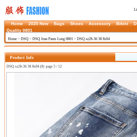
L
Home
2025 New
Bags
Shoes
Accessory
Bikini
D
Quality 0801
Home
>
DSQ
>
DSQ Jean Pants Long 0801
>
DSQ sz28-36 38 8s04
Product Info
DSQ sz28-36 38 8s04 (8)
page 5 / 12
上一张