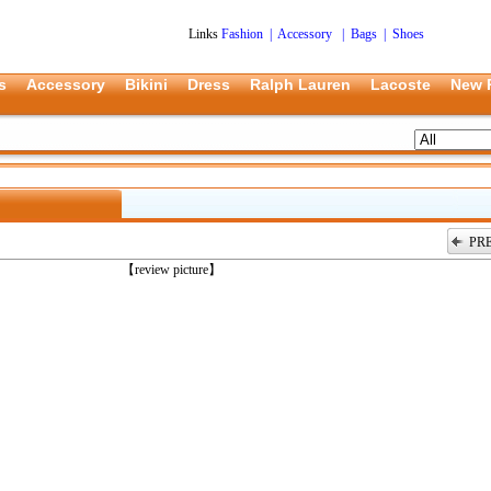
Links
Fashion
|
Accessory
|
Bags
|
Shoes
s
Accessory
Bikini
Dress
Ralph Lauren
Lacoste
New 
PR
上一张
【review picture】