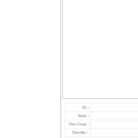
ID：
Stock：
View Count：
Describe：