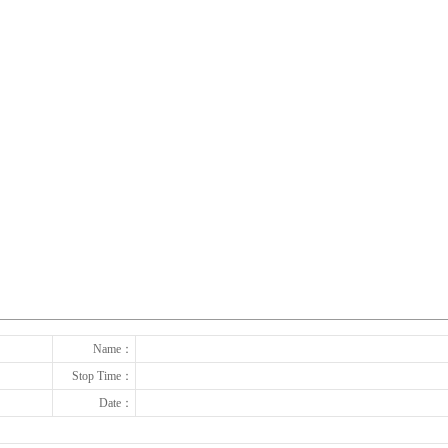
下一张
Name：
Stop Time：
Date：