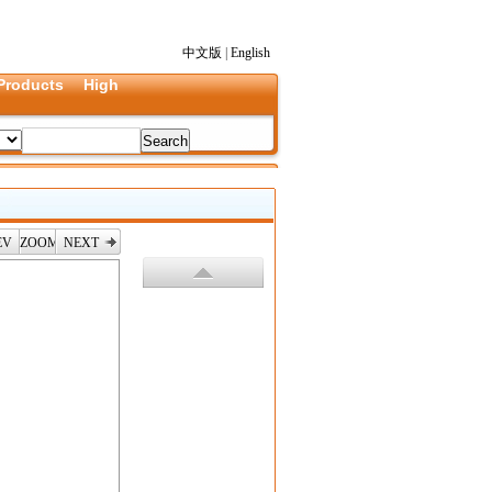
中文版
|
English
Products
High
EV
ZOOM
NEXT