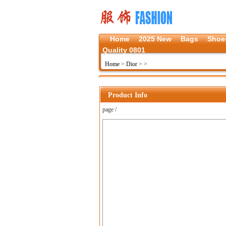
Home
2025 New
Bags
Shoe
Quality 0801
Home
>
Dior
>
>
Product Info
page /